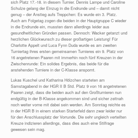
sich Platz 17.-18. in diesem Turnier. Dennis Lampe und Caroline
Schulze gelang der Einzug in die Endrunde und – damit nicht
genug – der Anstieg aufs Treppchen: Es wurde ein 3. Platz.
Auch am Folgetag zogen die beiden in der Hauptgruppe C wieder
in die Endrunde ein, mussten dann allerdings leider aus
gesundheitlichen Gründen passen. Dennoch: Wacker getanzt und
herzlichen Glückwunsch zu dieser großartigen Leistung! Für
Charlotte Appelt und Luca Fynn Duda wurde es am zweiten
Turniertag ihres ersten gemeinsamen Turnieres ein 9. Platz von
16 angetretenen Paaren mit immerhin noch fünf Kreuzen in der
Zwischenrunde: Ein solides Ergebnis, das beide für die
anstehenden Turniere in der C-Klasse anspornt.
Lukas Kuschel und Katharina Hölzchen starteten am
Samstagabend in der HGR II B Std. Platz 9 von 16 angetretenen
Paaren zeigt, dass die beiden auch auf den Großturnieren nun
endgültig in der B-Klasse angekommen sind und sicher zeitnah
noch weiter vorne mit dabei sein werden. Am Sonntag reichte es
in der HGR B in einem starken Starterfeld dann zwar leider nur
für den Anschlussplatz der Vorrunde. Die sehr ungleich verteilten
Kreuze indizieren allerdings, dass dies auch eine Stilfrage
gewesen sein mag.