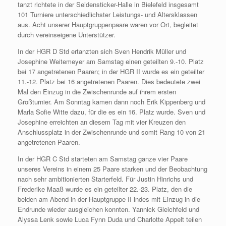
tanzt richtete in der Seidensticker-Halle in Bielefeld insgesamt
101 Turniere unterschiedlichster Leistungs- und Altersklassen
aus. Acht unserer Hauptgruppenpaare waren vor Ort, begleitet
durch vereinseigene Unterstützer.
In der HGR D Std ertanzten sich Sven Hendrik Müller und
Josephine Weitemeyer am Samstag einen geteilten 9.-10. Platz
bei 17 angetretenen Paaren; in der HGR II wurde es ein geteilter
11.-12. Platz bei 16 angetretenen Paaren. Dies bedeutete zwei
Mal den Einzug in die Zwischenrunde auf ihrem ersten
Großturnier. Am Sonntag kamen dann noch Erik Kippenberg und
Marla Sofie Witte dazu, für die es ein 16. Platz wurde. Sven und
Josephine erreichten an diesem Tag mit vier Kreuzen den
Anschlussplatz in der Zwischenrunde und somit Rang 10 von 21
angetretenen Paaren.
In der HGR C Std starteten am Samstag ganze vier Paare
unseres Vereins in einem 25 Paare starken und der Beobachtung
nach sehr ambitionierten Starterfeld. Für Justin Hinrichs und
Frederike Maaß wurde es ein geteilter 22.-23. Platz, den die
beiden am Abend in der Hauptgruppe II indes mit Einzug in die
Endrunde wieder ausgleichen konnten. Yannick Gleichfeld und
Alyssa Lenk sowie Luca Fynn Duda und Charlotte Appelt teilen