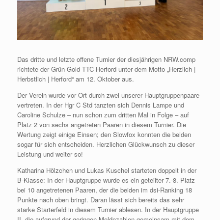
Das dritte und letzte offene Turnier der diesjährigen NRW.comp
richtete der Grün-Gold TTC Herford unter dem Motto „Herzlich |
Herbstlich | Herford“ am 12. Oktober aus.
Der Verein wurde vor Ort durch zwei unserer Hauptgruppenpaare
vertreten. In der Hgr C Std tanzten sich Dennis Lampe und
Caroline Schulze – nun schon zum dritten Mal in Folge – auf
Platz 2 von sechs angetreten Paaren in diesem Turnier. Die
Wertung zeigt einige Einsen; den Slowfox konnten die beiden
sogar für sich entscheiden. Herzlichen Glückwunsch zu dieser
Leistung und weiter so!
Katharina Hölzchen und Lukas Kuschel starteten doppelt in der
B-Klasse: In der Hauptgruppe wurde es ein geteilter 7.-8. Platz
bei 10 angetretenen Paaren, der die beiden im dsi-Ranking 18
Punkte nach oben bringt. Daran lässt sich bereits das sehr
starke Starterfeld in diesem Turnier ablesen. In der Hauptgruppe
II, die aufgrund der geringen Meldezahlen gemeinsam mit dem