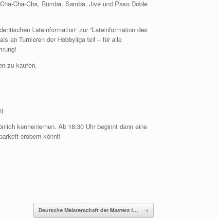
 Cha-Cha-Cha, Rumba, Samba, Jive und Paso Doble
ntischen Lateinformation” zur “Lateinformation des
 an Turnieren der Hobbyliga teil – für alle
hrung!
en zu kaufen.
n)
önlich kennenlernen. Ab 18:30 Uhr beginnt dann eine
zparkett erobern könnt!
Deutsche Meisterschaft der Masters I…
→