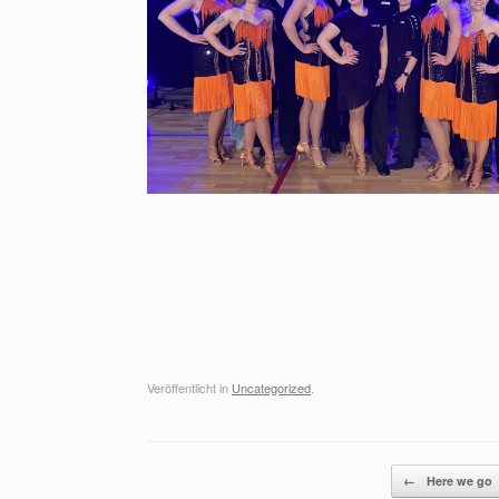
Veröffentlicht in
Uncategorized
.
Beitragsnavigation
←
Here we go