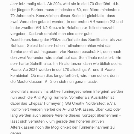
Jahr letztmalig statt. Ab 2024 wird sie in die L70 überführt, d.h.
der jüngere Partner muss mindestens 60, der ältere mindestens
70 Jahre sein. Kennzeichen dieser Serie ist gleichfalls, dass
zwei Vorrunden getanzt werden. In der ersten VR werden 2/3 und
in der zweiten VR 1/2 Kreuze in Relation zur Teilnehmerzahl
vergeben. Dadurch erreicht man eine sehr gute
Ausdifferenzierung der Plätze außerhalb des Semifinales bis zum
Schluss. Selbst bei sehr hohen Teilnehmerzahlen wird das
Turnier somit auf insgesamt vier Runden beschränkt, denn nach
den zwei Vorrunden wird sofort auf das Semifinale reduziert. Ein
sehr harter Schnitt also. Im Finale tanzen dann wie üblich sechs
Paare. Ab 2024 werden in der L70 allerdings A- und S-Paare
kombiniert. Ob man dies lange fortführt, wird man sehen, denn
die Masterklassen IV füllen sich nun ganz massiv.
Gleichfalls massiv ins aktive Turniergeschehen intergriert werden
nun auch die Anti Aging Turniere. Vorreiter als Ausrichter ist
dabei das Ehepaar Fürmeyer (TSG Creativ Norderstedt e.V.).
Kombiniert werden hierbei die A- und S-Klassen. Über kurz oder
lang werden auch andere Vereine dieses Konzept übernehmen -
lässt sich vermuten -, um gerade den höheren aktiven
Altersklassen noch die Möglichkeit der Turnierteilnahmen zu
geben.