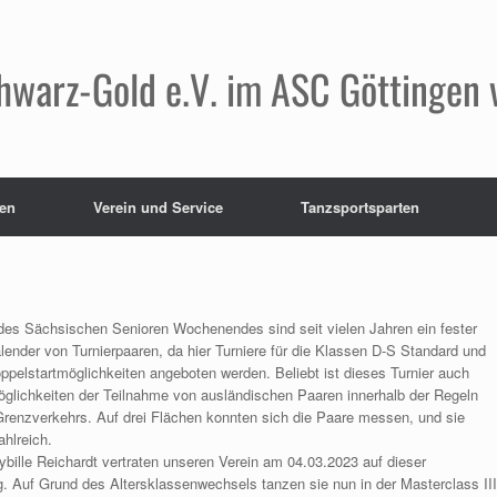
hwarz-Gold e.V. im ASC Göttingen 
en
Verein und Service
Tanzsportsparten
 des Sächsischen Senioren Wochenendes sind seit vielen Jahren ein fester
lender von Turnierpaaren, da hier Turniere für die Klassen D-S Standard und
oppelstartmöglichkeiten angeboten werden. Beliebt ist dieses Turnier auch
glichkeiten der Teilnahme von ausländischen Paaren innerhalb der Regeln
Grenzverkehrs. Auf drei Flächen konnten sich die Paare messen, und sie
ahlreich.
ybille Reichardt vertraten unseren Verein am 04.03.2023 auf dieser
g. Auf Grund des Altersklassenwechsels tanzen sie nun in der Masterclass III