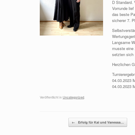
D Standard. 
Vorrunde lief
das beste Pa
sicherer 7. P
Selbstverstä
Wertungsgeri
Langsame Wal
musste eine 
setzten sich 
Herzlichen G
Turnierergebn
04.03.2023 M
04.03.2023 M
Veröffentlicht in
Uncategorized
.
Beitragsnavigation
←
Erfolg für Kai und Vanessa…