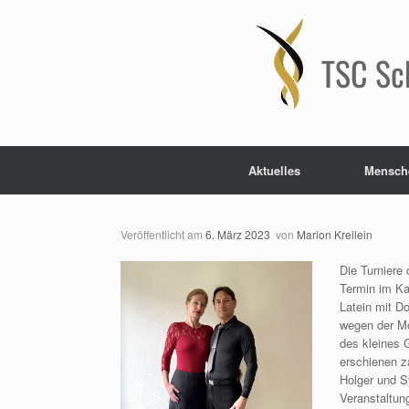
Zum
Inhalt
springen
TSC Sc
Aktuelles
Mensch
Veröffentlicht am
6. März 2023
von
Marion Kreilein
Die Turniere
Termin im Ka
Latein mit D
wegen der Mö
des kleines 
erschienen z
Holger und S
Veranstaltun