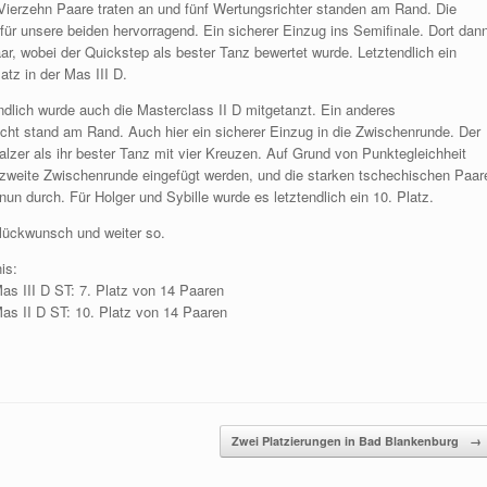
Vierzehn Paare traten an und fünf Wertungsrichter standen am Rand. Die
 für unsere beiden hervorragend. Ein sicherer Einzug ins Semifinale. Dort dan
ar, wobei der Quickstep als bester Tanz bewertet wurde. Letztendlich ein
latz in der Mas III D.
ndlich wurde auch die Masterclass II D mitgetanzt. Ein anderes
cht stand am Rand. Auch hier ein sicherer Einzug in die Zwischenrunde. Der
zer als ihr bester Tanz mit vier Kreuzen. Auf Grund von Punktegleichheit
zweite Zwischenrunde eingefügt werden, und die starken tschechischen Paar
nun durch. Für Holger und Sybille wurde es letztendlich ein 10. Platz.
lückwunsch und weiter so.
is:
as III D ST: 7. Platz von 14 Paaren
as II D ST: 10. Platz von 14 Paaren
Zwei Platzierungen in Bad Blankenburg
→