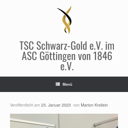
Zum
Inhalt
springen
TSC Schwarz-Gold e.V. im
ASC Göttingen von 1846
e.V.
Menü
Veröffentlicht am
23. Januar 2023
von
Marion Kreilein