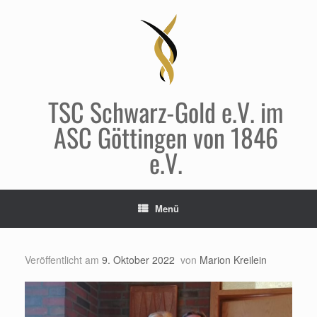
Zum
Inhalt
springen
TSC Schwarz-Gold e.V. im
ASC Göttingen von 1846
e.V.
Menü
Veröffentlicht am
9. Oktober 2022
von
Marion Kreilein