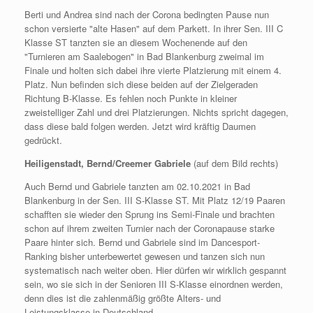
Berti und Andrea sind nach der Corona bedingten Pause nun
schon versierte "alte Hasen" auf dem Parkett. In ihrer Sen. III C
Klasse ST tanzten sie an diesem Wochenende auf den
"Turnieren am Saalebogen" in Bad Blankenburg zweimal im
Finale und holten sich dabei ihre vierte Platzierung mit einem 4.
Platz. Nun befinden sich diese beiden auf der Zielgeraden
Richtung B-Klasse. Es fehlen noch Punkte in kleiner
zweistelliger Zahl und drei Platzierungen. Nichts spricht dagegen,
dass diese bald folgen werden. Jetzt wird kräftig Daumen
gedrückt.
Heiligenstadt, Bernd/Creemer Gabriele
(auf dem Bild rechts)
Auch Bernd und Gabriele tanzten am 02.10.2021 in Bad
Blankenburg in der Sen. III S-Klasse ST. Mit Platz 12/19 Paaren
schafften sie wieder den Sprung ins Semi-Finale und brachten
schon auf ihrem zweiten Turnier nach der Coronapause starke
Paare hinter sich. Bernd und Gabriele sind im Dancesport-
Ranking bisher unterbewertet gewesen und tanzen sich nun
systematisch nach weiter oben. Hier dürfen wir wirklich gespannt
sein, wo sie sich in der Senioren III S-Klasse einordnen werden,
denn dies ist die zahlenmäßig größte Alters- und
Leistungsklasse in Deutschland.