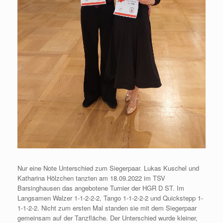
Nur eine Note Unterschied zum Siegerpaar. Lukas Kuschel und
Katharina Hölzchen tanzten am 18.09.2022 im TSV
Barsinghausen das angebotene Turnier der HGR D ST. Im
Langsamen Walzer 1-1-2-2-2, Tango 1-1-2-2-2 und Quickstepp 1-
1-1-2-2. Nicht zum ersten Mal standen sie mit dem Siegerpaar
gemeinsam auf der Tanzfläche. Der Unterschied wurde kleiner,