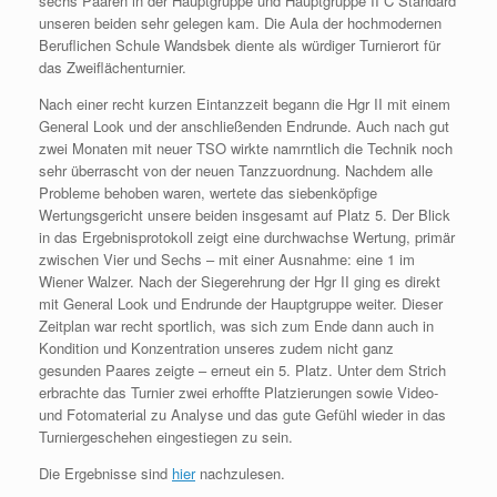
sechs Paaren in der Hauptgruppe und Hauptgruppe II C Standard
unseren beiden sehr gelegen kam. Die Aula der hochmodernen
Beruflichen Schule Wandsbek diente als würdiger Turnierort für
das Zweiflächenturnier.
Nach einer recht kurzen Eintanzzeit begann die Hgr II mit einem
General Look und der anschließenden Endrunde. Auch nach gut
zwei Monaten mit neuer TSO wirkte namrntlich die Technik noch
sehr überrascht von der neuen Tanzzuordnung. Nachdem alle
Probleme behoben waren, wertete das siebenköpfige
Wertungsgericht unsere beiden insgesamt auf Platz 5. Der Blick
in das Ergebnisprotokoll zeigt eine durchwachse Wertung, primär
zwischen Vier und Sechs – mit einer Ausnahme: eine 1 im
Wiener Walzer. Nach der Siegerehrung der Hgr II ging es direkt
mit General Look und Endrunde der Hauptgruppe weiter. Dieser
Zeitplan war recht sportlich, was sich zum Ende dann auch in
Kondition und Konzentration unseres zudem nicht ganz
gesunden Paares zeigte – erneut ein 5. Platz. Unter dem Strich
erbrachte das Turnier zwei erhoffte Platzierungen sowie Video-
und Fotomaterial zu Analyse und das gute Gefühl wieder in das
Turniergeschehen eingestiegen zu sein.
Die Ergebnisse sind
hier
nachzulesen.