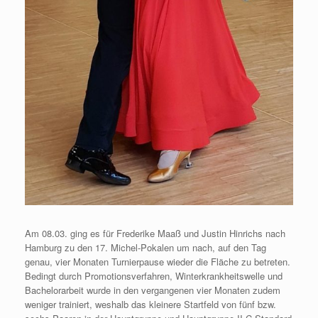
Am 08.03. ging es für Frederike Maaß und Justin Hinrichs nach
Hamburg zu den 17. Michel-Pokalen um nach, auf den Tag
genau, vier Monaten Turnierpause wieder die Fläche zu betreten.
Bedingt durch Promotionsverfahren, Winterkrankheitswelle und
Bachelorarbeit wurde in den vergangenen vier Monaten zudem
weniger trainiert, weshalb das kleinere Startfeld von fünf bzw.