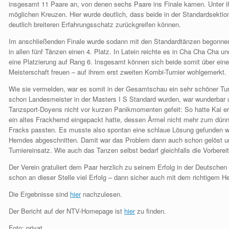
insgesamt 11 Paare an, von denen sechs Paare ins Finale kamen. Unter 
möglichen Kreuzen. Hier wurde deutlich, dass beide in der Standardsektion,
deutlich breiteren Erfahrungsschatz zurückgreifen können.
Im anschließenden Finale wurde sodann mit den Standardtänzen begonnen
in allen fünf Tänzen einen 4. Platz. In Latein reichte es in Cha Cha Cha u
eine Platzierung auf Rang 6. Insgesamt können sich beide somit über eine
Meisterschaft freuen – auf ihrem erst zweiten Kombi-Turnier wohlgemerkt.
Wie sie vermelden, war es somit in der Gesamtschau ein sehr schöner Tur
schon Landesmeister in der Masters I S Standard wurden, war wunderbar 
Tanzsport-Doyens nicht vor kurzen Panikmomenten gefeit: So hatte Kai er
ein altes Frackhemd eingepackt hatte, dessen Ärmel nicht mehr zum dün
Fracks passten. Es musste also spontan eine schlaue Lösung gefunden we
Hemdes abgeschnitten. Damit war das Problem dann auch schon gelöst un
Turniereinsatz. Wie auch das Tanzen selbst bedarf gleichfalls die Vorbere
Der Verein gratuliert dem Paar herzlich zu seinem Erfolg in der Deutschen
schon an dieser Stelle viel Erfolg – dann sicher auch mit dem richtigem H
Die Ergebnisse sind
hier
nachzulesen.
Der Bericht auf der NTV-Homepage ist
hier
zu finden.
Foto: privat