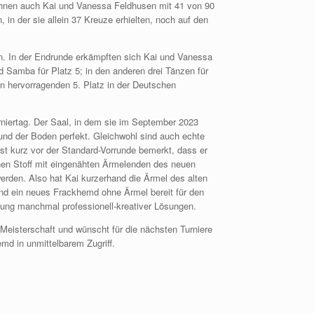
ihnen auch Kai und Vanessa Feldhusen mit 41 von 90
 in der sie allein 37 Kreuze erhielten, noch auf den
. In der Endrunde erkämpften sich Kai und Vanessa
nd Samba für Platz 5; in den anderen drei Tänzen für
n hervorragenden 5. Platz in der Deutschen
niertag. Der Saal, in dem sie im September 2023
und der Boden perfekt. Gleichwohl sind auch echte
st kurz vor der Standard-Vorrunde bemerkt, dass er
nen Stoff mit eingenähten Ärmelenden des neuen
rden. Also hat Kai kurzerhand die Ärmel des alten
d ein neues Frackhemd ohne Ärmel bereit für den
itung manchmal professionell-kreativer Lösungen.
 Meisterschaft und wünscht für die nächsten Turniere
emd in unmittelbarem Zugriff.